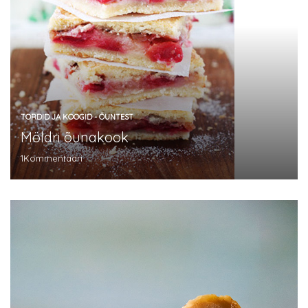
TORDID JA KOOGID - ÕUNTEST
Möldri õunakook
1
Kommentaari