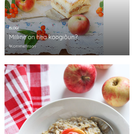
BLOGI
Milline on hea koogiõun?
1
Kommentaari