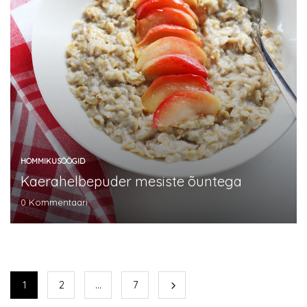
HOMMIKUSÖÖGID
Kaerahelbepuder mesiste õuntega
0
Kommentaari
1
2
…
7