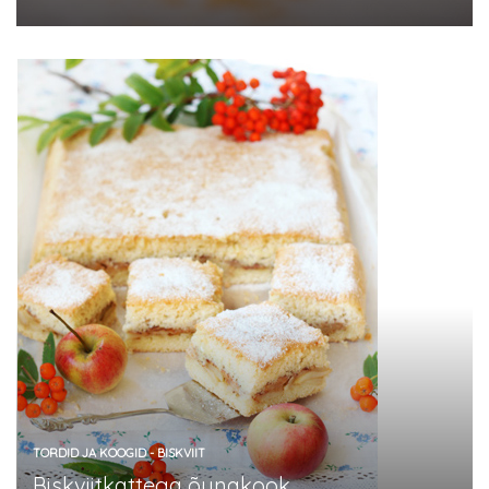
TORDID JA KOOGID - BISKVIIT
Biskviitkattega õunakook