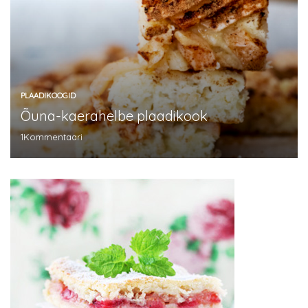
PLAADIKOOGID
Õuna-kaerahelbe plaadikook
1
Kommentaari