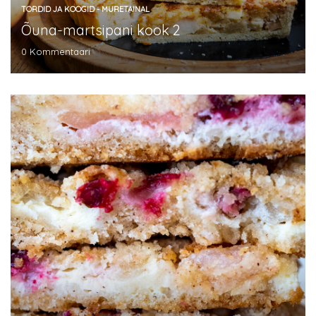
TORDID JA KOOGID - MURETAINAL
Õuna-martsipani kook 2
0
Kommentaari