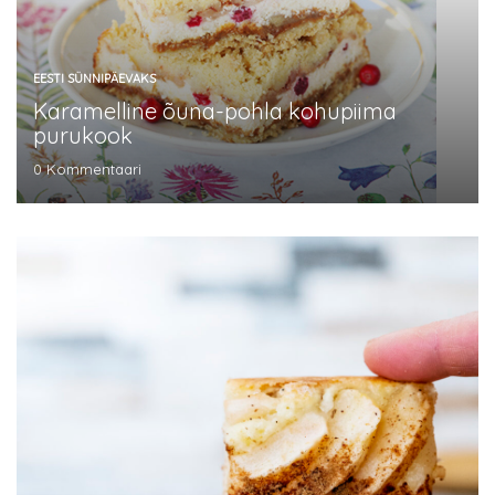
EESTI SÜNNIPÄEVAKS
Karamelline õuna-pohla kohupiima
purukook
0
Kommentaari