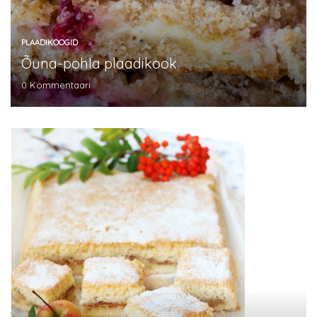
PLAADIKOOGID
Õuna-pohla plaadikook
0
Kommentaari