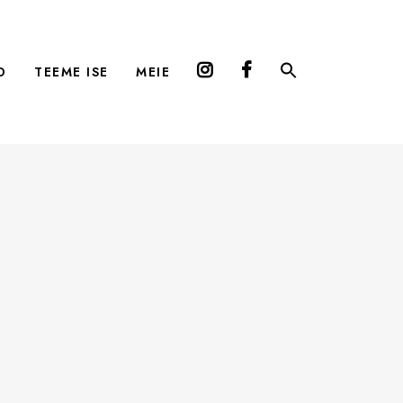
D
TEEME ISE
MEIE