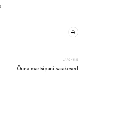
)
JÄRGMINE
Õuna-martsipani saiakesed