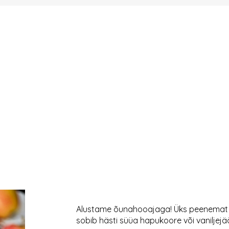
Alustame õunahooajaga! Üks peenemat s
sobib hästi süüa hapukoore või vaniljejä