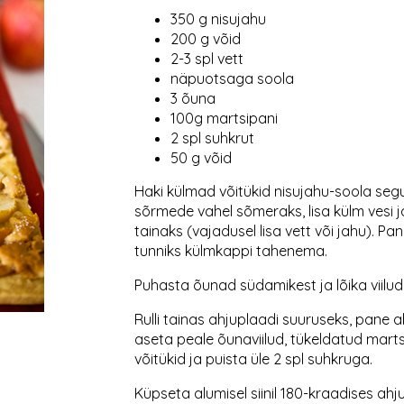
350 g nisujahu
200 g võid
2-3 spl vett
näpuotsaga soola
3 õuna
100g martsipani
2 spl suhkrut
50 g võid
Haki külmad võitükid nisujahu-soola segu
sõrmede vahel sõmeraks, lisa külm vesi ja 
tainaks (vajadusel lisa vett või jahu). Pa
tunniks külmkappi tahenema.
Puhasta õunad südamikest ja lõika viilud
Rulli tainas ahjuplaadi suuruseks, pane a
aseta peale õunaviilud, tükeldatud mart
võitükid ja puista üle 2 spl suhkruga.
Küpseta alumisel siinil 180-kraadises ahju