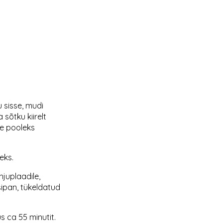
 sisse, mudi
sõtku kiirelt
ne pooleks
eks.
hjuplaadile,
sipan, tükeldatud
s ca 55 minutit.