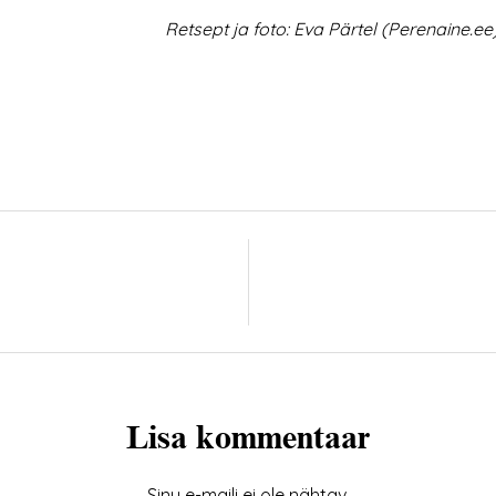
Retsept ja foto: Eva
Pärtel
(Perenaine.ee
Lisa kommentaar
Sinu e-maili ei ole nähtav.