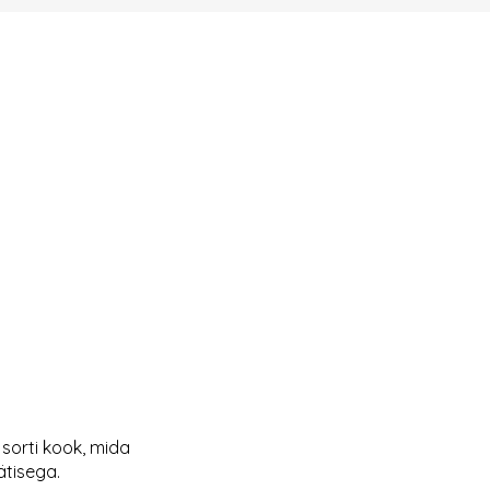
orti kook, mida
ätisega.