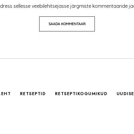
adress sellesse veebilehitsejasse järgmiste kommentaaride ja
LEHT
RETSEPTID
RETSEPTIKOGUMIKUD
UUDIS