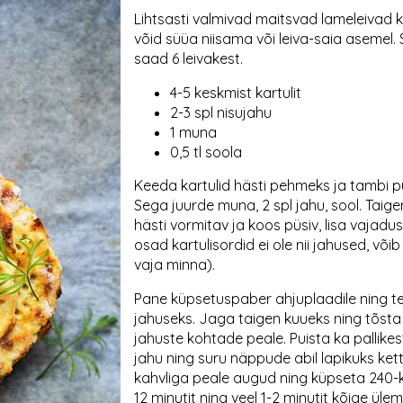
Lihtsasti valmivad maitsvad lameleivad ka
võid süüa niisama või leiva-saia asemel. 
saad 6 leivakest.
4-5 keskmist kartulit
2-3 spl nisujahu
1 muna
0,5 tl soola
Keeda kartulid hästi pehmeks ja tambi p
Sega juurde muna, 2 spl jahu, sool. Taig
hästi vormitav ja koos püsiv, lisa vajadu
osad kartulisordid ei ole nii jahused, võ
vaja minna).
Pane küpsetuspaber ahjuplaadile ning t
jahuseks. Jaga taigen kuueks ning tõsta 
jahuste kohtade peale. Puista ka pallikes
jahu ning suru näppude abil lapikuks ket
kahvliga peale augud ning küpseta 240-
12 minutit ning veel 1-2 minutit kõige ülemise