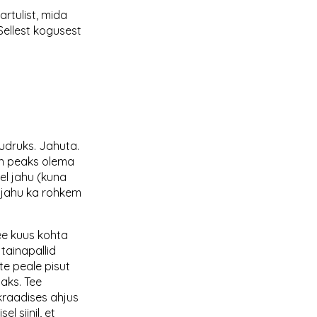
rtulist, mida
Sellest kogusest
udruks. Jahuta.
en peaks olema
sel jahu (kuna
ib jahu ka rohkem
ee kuus kohta
tainapallid
te peale pisut
taks. Tee
kraadises ahjus
l siinil, et