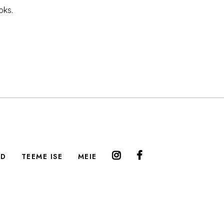
oks.
ED
TEEME ISE
MEIE