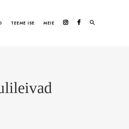
D
TEEME ISE
MEIE
ulileivad