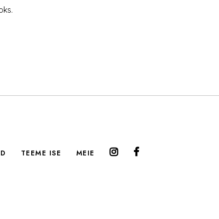
oks.
ED
TEEME ISE
MEIE