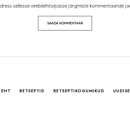
adress sellesse veebilehitsejasse järgmiste kommentaaride ja
LEHT
RETSEPTID
RETSEPTIKOGUMIKUD
UUDIS