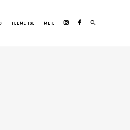
D
TEEME ISE
MEIE