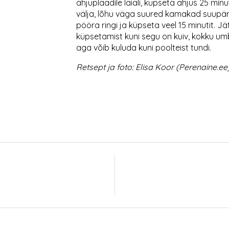
ahjuplaadile laiali, küpseta ahjus 25 minu
välja, lõhu väga suured kamakad suupä
pööra ringi ja küpseta veel 15 minutit. J
küpsetamist kuni segu on kuiv, kokku u
aga võib kuluda kuni poolteist tundi.
Retsept ja foto: Elisa Koor (Perenaine.ee