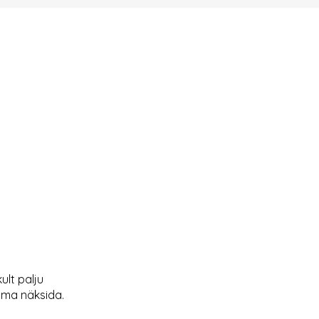
ult palju
sama näksida.