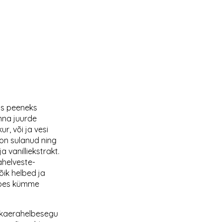
is peeneks
inna juurde
r, või ja vesi
i on sulanud ning
 vanilliekstrakt.
ahelveste-
õik helbed ja
mbes kümme
 kaerahelbesegu