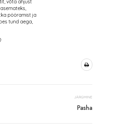
tit, võta ahjust
rasemateks,
ätka pööramist ja
mbes tund aega,
)
JÄRGMINE
Pasha