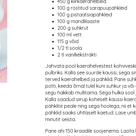
450 g kiirkaerahelbeid
100 g röstitud sarapuupähkleid
100 g pistaatsiapähkleid
100 g mandlilaaste
200 g suhkrut
100 ml vett
115 g võid
1/2 tl soola
2 tl vanilliekstrakti
Jahvata pool kaerahelvestest kohvivesk
pulbriks. Kalla see suurde kaussi, sega s
terved kaerahelbed ja pähklid. Pane suhku
potti, keeda õrnal tulel kuni suhkur ja võ
segu hakkab mullitama. Sega hulka sool ja
Kalla saadud siirup koheselt kaussi kaer
pähklite peale ning sega hoolega, nii et k
pähklid saaks ühtlaselt kaetud. Lase u
minutit seista.
Pane ahi 150 kraadile soojenema. Laota