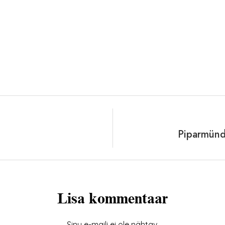
Piparmünd
Lisa kommentaar
Sinu e-maili ei ole nähtav.