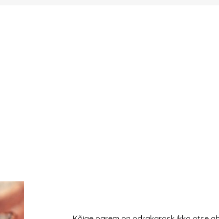
Kõige parem on odrakarask ikka otse ah