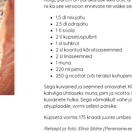
nii ka see versioon erinevate tervislike 
1,5 dl nisujahu
2,5 dl odrajahu
1 tl soola
2 tl küpsetuspulbrit
1 sl suhkrut
2 sl kooritud kõrvitsaseemneid
2 sl linaseemneid
1 muna
220 ml piima
250 g ricottat (või teralist kohupii
Sega kuivained ja seemned omavahel. Klo
kahvliga ühtlaseks muna, piim ja ricotta
kuivainete hulka. Sega võimalikult vähe j
ahjuplaadile, vormi sellest pätsike.
Küpseta vormis 175 kraadi juures umbes
Retsept ja foto: Elina Sildre (Perenaine.e