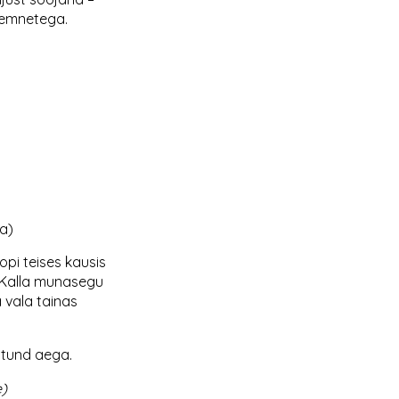
seemnetega.
ma)
pi teises kausis
. Kalla munasegu
a vala tainas
 tund aega.
e)