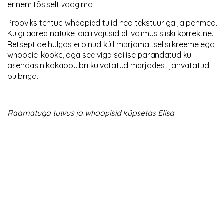
ennem tõsiselt vaagima.
Prooviks tehtud whoopied tulid hea tekstuuriga ja pehmed.
Kuigi ääred natuke laiali vajusid oli välimus siiski korrektne.
Retseptide hulgas ei olnud küll marjamaitselisi kreeme ega
whoopie-kooke, aga see viga sai ise parandatud kui
asendasin kakaopulbri kuivatatud marjadest jahvatatud
pulbriga.
Raamatuga tutvus ja whoopisid küpsetas Elisa