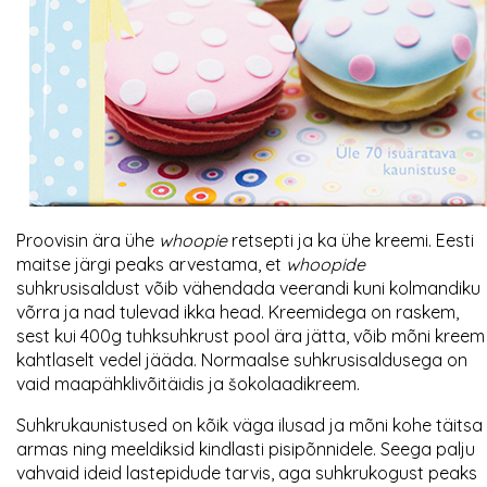
Proovisin ära ühe
whoopie
retsepti ja ka ühe kreemi. Eesti
maitse järgi peaks arvestama, et
whoopide
suhkrusisaldust võib vähendada veerandi kuni kolmandiku
võrra ja nad tulevad ikka head. Kreemidega on raskem,
sest kui 400g tuhksuhkrust pool ära jätta, võib mõni kreem
kahtlaselt vedel jääda. Normaalse suhkrusisaldusega on
vaid maapähklivõitäidis ja šokolaadikreem.
Suhkrukaunistused on kõik väga ilusad ja mõni kohe täitsa
armas ning meeldiksid kindlasti pisipõnnidele. Seega palju
vahvaid ideid lastepidude tarvis, aga suhkrukogust peaks